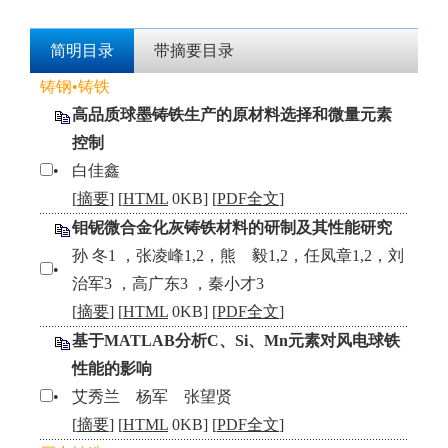
简明目录
带摘要目录
铸钢•铸铁
高品质球墨铸铁生产的原材料选择和微量元素
控制
•
白佳鑫
[
摘要
] [
HTML
0KB] [
PDF全文
]
钼铌微合金化灰铸铁材料的研制及其性能研究
孙 冬1 ，张凌峰1,2，熊 毅1,2，任凤章1,2，刘
•
治军3 ，高广东3 ，秦小才3
[
摘要
] [
HTML
0KB] [
PDF全文
]
基于MATLAB分析C、Si、Mn元素对风电球铁
性能的影响
•
艾秀兰 杨军 张望贤
[
摘要
] [
HTML
0KB] [
PDF全文
]