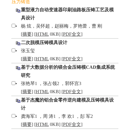
压力铸造
重型液力自动变速器印刷油路板压铸工艺及模
具设计
•
杨 炫，吴怀超，赵丽梅，罗艳蕾，曹 刚
[
摘要
] [
HTML
0KB] [
PDF全文
]
二次脱模压铸模具设计
•
张玉玺
[
摘要
] [
HTML
0KB] [
PDF全文
]
基于大数据分析的镁合金压铸模CAD集成系统
研究
•
张艳琴1 ，张占领2 ，郭怀宫3
[
摘要
] [
HTML
0KB] [
PDF全文
]
基于杰魔的铝合金零件逆向建模及压铸模具设
计
•
龚海军1 ，周 涛1 ，李 欢1 ，彭 军2
[
摘要
] [
HTML
0KB] [
PDF全文
]