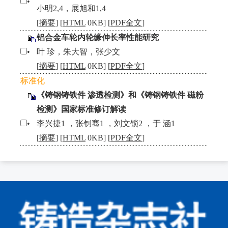
•
小明2,4，展旭和1,4
[
摘要
] [
HTML
0KB] [
PDF全文
]
铝合金车轮内轮缘伸长率性能研究
•
叶 珍，朱大智，张少文
[
摘要
] [
HTML
0KB] [
PDF全文
]
标准化
《铸钢铸铁件 渗透检测》和《铸钢铸铁件 磁粉
检测》国家标准修订解读
•
李兴捷1 ，张钊骞1 ，刘文锁2 ，于 涵1
[
摘要
] [
HTML
0KB] [
PDF全文
]