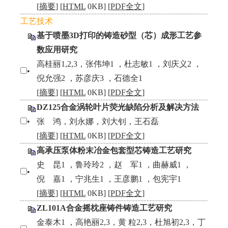
[
摘要
] [
HTML
0KB] [
PDF全文
]
工艺技术
基于喷墨3D打印的铸造砂型（芯）成形工艺参
数应用研究
高桂丽1,2,3，张伟坤1 ，杜志敏1 ，刘庆义2 ，
•
倪允强2 ，苏彦庆3 ，石德全1
[
摘要
] [
HTML
0KB] [
PDF全文
]
DZ125合金涡轮叶片荧光缺陷分析及解决方法
•
张 鸿，刘永娜，刘大钊，王石磊
[
摘要
] [
HTML
0KB] [
PDF全文
]
高承压泵体粉末冶金包套型芯铸造工艺研究
史 昆1 ，鲁玲玲2 ，赵 军1 ，曲赫威1 ，
•
倪 嘉1 ，宁兆生1 ，王彦鹏1 ，包宪宇1
[
摘要
] [
HTML
0KB] [
PDF全文
]
ZL101A合金摇枕座铸件铸造工艺研究
金泰木1 ，高艳丽2,3，黄 粒2,3，杜旭初2,3，丁