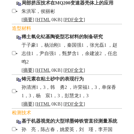
局部挤压技术在MQ200变速器壳体上的应用
•
朱洪军，侯丽彬
[
摘要
] [
HTML
0KB] [
PDF全文
]
造型材料
稀土氧化钇基陶瓷型芯材料的制备研究
于子豪1 ，杨治刚1 ，秦国强1 ，张光磊1 ，赵
•
志佳1 ，尹自强1 ，甄梦含1 ，余建波2 ，任忠
鸣2
[
摘要
] [
HTML
0KB] [
PDF全文
]
铸元素在粘土砂中的表现行为
孙清洲1，3，韩 勇2 ，许荣福1，3，单保香
•
1，3，杨 宸1，3，彭慧龙1，3
[
摘要
] [
HTML
0KB] [
PDF全文
]
检测技术
基于机器视觉的大型球墨铸铁管直径测量系统
•
孙 亮，陈占春，姚爱英，刘 瑾，李开国