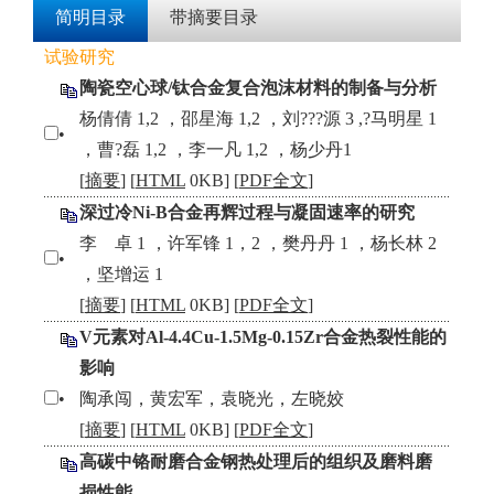
简明目录
带摘要目录
试验研究
陶瓷空心球/钛合金复合泡沫材料的制备与分析
杨倩倩 1,2 ，邵星海 1,2 ，刘???源 3 ,?马明星 1
•
，曹?磊 1,2 ，李一凡 1,2 ，杨少丹1
[
摘要
] [
HTML
0KB] [
PDF全文
]
深过冷Ni-B合金再辉过程与凝固速率的研究
李 卓 1 ，许军锋 1，2 ，樊丹丹 1 ，杨长林 2
•
，坚增运 1
[
摘要
] [
HTML
0KB] [
PDF全文
]
V元素对Al-4.4Cu-1.5Mg-0.15Zr合金热裂性能的
影响
•
陶承闯，黄宏军，袁晓光，左晓姣
[
摘要
] [
HTML
0KB] [
PDF全文
]
高碳中铬耐磨合金钢热处理后的组织及磨料磨
损性能