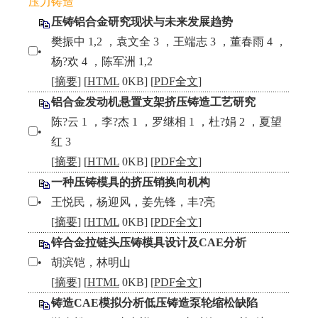
压力铸造
压铸铝合金研究现状与未来发展趋势
樊振中 1,2 ，袁文全 3 ，王端志 3 ，董春雨 4 ，
•
杨?欢 4 ，陈军洲 1,2
[
摘要
] [
HTML
0KB] [
PDF全文
]
铝合金发动机悬置支架挤压铸造工艺研究
陈?云 1 ，李?杰 1 ，罗继相 1 ，杜?娟 2 ，夏望
•
红 3
[
摘要
] [
HTML
0KB] [
PDF全文
]
一种压铸模具的挤压销换向机构
•
王悦民，杨迎风，姜先锋，丰?亮
[
摘要
] [
HTML
0KB] [
PDF全文
]
锌合金拉链头压铸模具设计及CAE分析
•
胡滨铠，林明山
[
摘要
] [
HTML
0KB] [
PDF全文
]
铸造CAE模拟分析低压铸造泵轮缩松缺陷