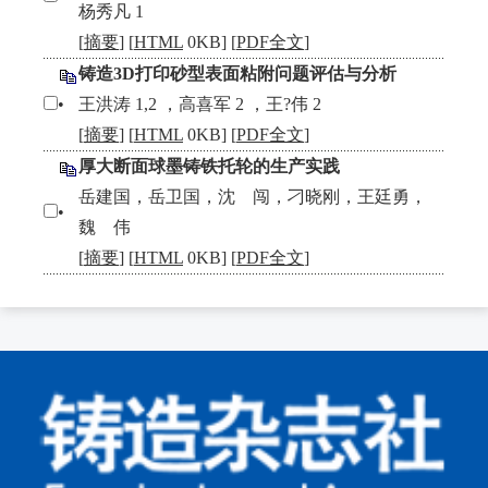
杨秀凡 1
[
摘要
] [
HTML
0KB] [
PDF全文
]
铸造3D打印砂型表面粘附问题评估与分析
•
王洪涛 1,2 ，高喜军 2 ，王?伟 2
[
摘要
] [
HTML
0KB] [
PDF全文
]
厚大断面球墨铸铁托轮的生产实践
岳建国，岳卫国，沈 闯，刁晓刚，王廷勇，
•
魏 伟
[
摘要
] [
HTML
0KB] [
PDF全文
]