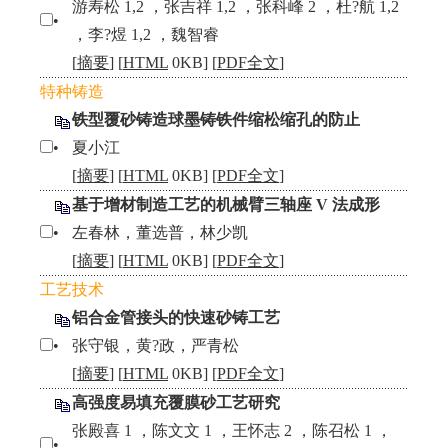
游寿松 1,2 ，张吉祥 1,2 ，张科峰 2 ，杜?航 1,2
•
，李?煜 1,2 ，魏智睿
[
摘要
] [
HTML
0KB] [
PDF全文
]
特种铸造
铁型覆砂铸造球墨铸铁件缩松缩孔的防止
•
夏小江
[
摘要
] [
HTML
0KB] [
PDF全文
]
基于增材制造工艺的机械臂三轴座 V 法成形
•
左春林，董选普，林少凯
[
摘要
] [
HTML
0KB] [
PDF全文
]
工艺技术
铝合金管接头的快速砂铸工艺
•
张守银，黄?政，严青松
[
摘要
] [
HTML
0KB] [
PDF全文
]
高强度易填充覆膜砂工艺研究
张殿喜 1 ，陈文文 1 ，王怀志 2 ，陈召松 1 ，
•