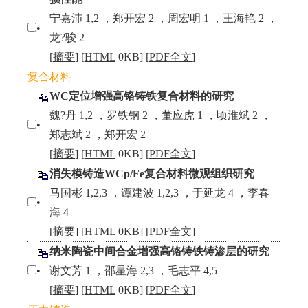
宁嘉沛 1,2 ，郑开宏 2 ，周宏明 1 ，王海艳 2 ，
•
龙?骏 2
[
摘要
] [
HTML
0KB] [
PDF全文
]
复合材料
WC定位增强高铬铸铁复合材料的研究
魏?丹 1,2 ，罗铁钢 2 ，董应虎 1 ，顷淮斌 2 ，
•
郑志斌 2 ，郑开宏 2
[
摘要
] [
HTML
0KB] [
PDF全文
]
消失模铸造WCp/Fe复合材料微观组织研究
马国彬 1,2,3 ，谭建波 1,2,3 ，于延龙 4 ，李春
•
海 4
[
摘要
] [
HTML
0KB] [
PDF全文
]
纳米陶瓷中间合金增强高铬铸铁铸渗层的研究
•
谢文芳 1 ，邵星海 2,3 ，毛志平 4,5
[
摘要
] [
HTML
0KB] [
PDF全文
]