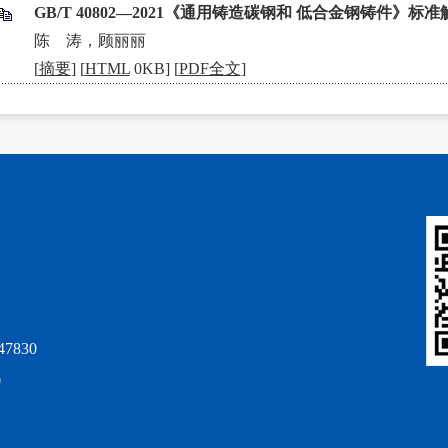
GB/T 40802—2021《通用铸造碳钢和 低合金钢铸件》标准
•
陈 涛，顾丽丽
[
摘要
] [
HTML
0KB] [
PDF全文
]
7830
0