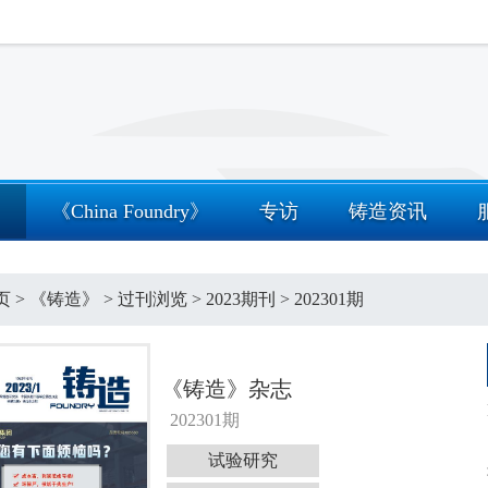
》
《China Foundry》
专访
铸造资讯
页
>
《铸造》
>
过刊浏览
>
2023期刊
>
202301期
《铸造》杂志
202301期
试验研究