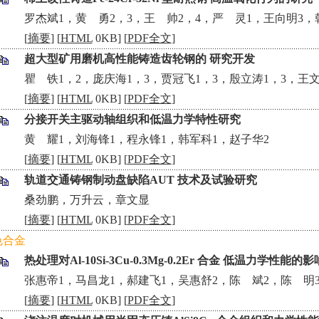
•
罗杰斌1，黄 勇2，3，王 帅2，4，严 灵1，王向明3，
[
摘要
] [
HTML
0KB] [
PDF全文
]
超大型矿用磨机高性能铸造齿轮钢的 研究开发
•
瞿 铁1，2，庞庆海1，3，贾冠飞1，3，殷立涛1，3，王文
[
摘要
] [
HTML
0KB] [
PDF全文
]
分接开关主驱动轴组织和低温力学特性研究
•
黄 耀1，刘海锋1，程永锋1，韩军科1，赵子华2
[
摘要
] [
HTML
0KB] [
PDF全文
]
轨道交通铸钢制动盘缺陷AUT 技术及试验研究
•
桑劲鹏，万升云，章文显
[
摘要
] [
HTML
0KB] [
PDF全文
]
色合金
热处理对Al-10Si-3Cu-0.3Mg-0.2Er 合金 低温力学性能的影
•
张惠帝1，马昌龙1，郝建飞1，吴惠舒2，陈 斌2，陈 明
[
摘要
] [
HTML
0KB] [
PDF全文
]