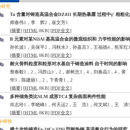
验研究
Ta 含量对铸造高温合金DZ411 长期热暴露 过程中γ′ 相粗
•
师春伟1，李 辉2，崔文芳1
[
摘要
] [
HTML
0KB] [
PDF全文
]
B 元素对某Ni3Al 基高温合金的微观组织和 力学性能的影
•
孙长波1，吴保平2，冯秋水3，孙嘉言3，王福德4，焦军红
[
摘要
] [
HTML
0KB] [
PDF全文
]
耐火骨料粒度和粒形对水基自干铸造涂料 自干时间的影响
詹春毅1，2，冯胜山1，2，谢树忠3，4，刘春晶3，4，黄 
•
华3，陈建丽1，2，卞青青1，2
[
摘要
] [
HTML
0KB] [
PDF全文
]
多种倾角类比SLM 成形TC4 复杂曲面构件性能
•
肖志玲1，李晓峰1，何天运2，王 浩1，何文斌1，王 涛
[
摘要
] [
HTML
0KB] [
PDF全文
]
•铸铁
稀土改性铸造Fe-24Cr-32Ni 型耐热钢 高温氧化行为的研究