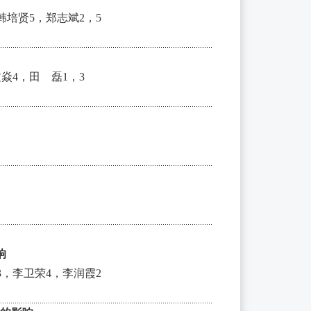
韩培贤5，郑志斌2，5
焱4，田 磊1，3
响
3，李卫荣4，李润霞2