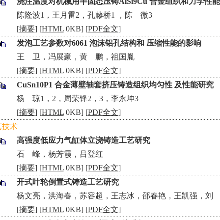
浇注温度对机械用半固态压铸AlSi9Cu 合金组织和力学性
•
陈隆波1，王月雷2，孔藤桥1 ，陈 微3
[
摘要
] [
HTML
0KB] [
PDF全文
]
发泡工艺参数对6061 泡沫铝孔结构和 压缩性能的影响
•
王 卫，冯展豪，黄 鹏，祖国胤
[
摘要
] [
HTML
0KB] [
PDF全文
]
CuSn10P1 合金薄壁轴套挤压铸造组织均匀性 及性能研究
•
杨 琼1，2，周荣锋2，3，李永坤3
[
摘要
] [
HTML
0KB] [
PDF全文
]
艺技术
高强度低应力气缸体立浇铸造工艺研究
•
石 峰，杨芳霞，吕登红
[
摘要
] [
HTML
0KB] [
PDF全文
]
开式叶轮倒置式铸造工艺研究
•
杨文亮，洪海春，苏容超，王志冰，邵春艳，王凯强，刘
[
摘要
] [
HTML
0KB] [
PDF全文
]