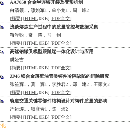
AA7050 合金半连铸开裂及变形机制
•
白清领1，缪姚军1，单小龙1，周 峰2
[
摘要
] [
HTML
0KB] [
PDF全文
]
浅谈熔炼生产过程中的质量管控与数据采集
•
靳泽聪，常 涛，马 钊
[
摘要
] [
HTML
0KB] [
PDF全文
]
高锰钢辙叉模型跟趾端一体化设计与应用
•
樊娅吉
[
摘要
] [
HTML
0KB] [
PDF全文
]
ZM6 镁合金薄壁油管类铸件冷隔缺陷的消除研究
•
张笙辉1，冀 辉1，李胜君2，郑 建2，王家文2
[
摘要
] [
HTML
0KB] [
PDF全文
]
轨道交通关键零部件结构设计对铸件质量的影响
•
严运涛1，穆彦青1，陈 炜2
[
摘要
] [
HTML
0KB] [
PDF全文
]
准化