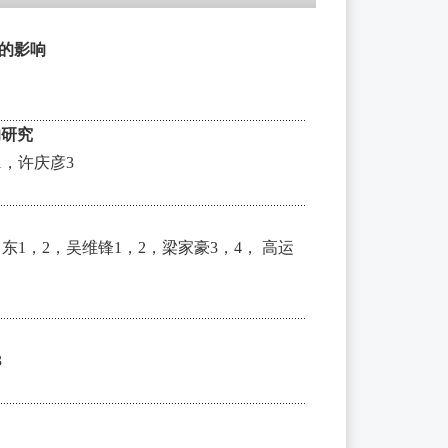
化的影响
响研究
1，许庆彦3
东1，2，吴维锋1，2，梁家豪3，4， 高运
3