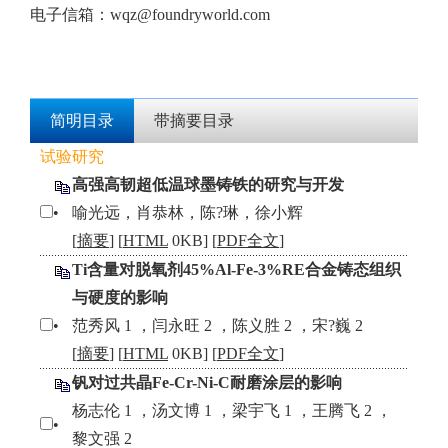
电子信箱：
wqz@foundryworld.com
简明目录
带摘要目录
试验研究
高强高韧超低温球墨铸铁的研究与开发
•
喻光远，肖恭林，陈?琳，徐小辉
[
摘要
] [
HTML
0KB] [
PDF全文
]
Ti含量对脱氧剂45%Al-Fe-3%RE合金铸态组织
与硬度的影响
•
范秀风 1 ，闫永旺 2 ，陈义胜 2 ，宋?巍 2
[
摘要
] [
HTML
0KB] [
PDF全文
]
钒对过共晶Fe-Cr-Ni-C耐磨涂层的影响
杨志伦 1 ，汤文博 1 ，梁宇飞 1 ，王腾飞 2 ，
•
黎文强 2