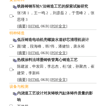
铁路铸钢车轮V法铸造工艺的探索试验研究
张?涛 1 ，王一鸣 2 ，刘彦磊 2 ，于雪峰 2 ，张
•
思瑾 3
[
摘要
] [
HTML
0KB] [
PDF全文
]
特种铸造
低压铸造电动机壳螺旋水道砂芯清理机设计
•
颜?建，段海峰，韩?伟，潘健怡，唐永裕
[
摘要
] [
HTML
0KB] [
PDF全文
]
热模涂料法球墨铸铁管离心铸造工艺
陈建波，申发田，李志杰，杜?波，孙聚杰，崔
•
建荣，李新科
[
摘要
] [
HTML
0KB] [
PDF全文
]
设备与检测
内浇道工艺设计对灰铸铁汽缸体铸件质量的影
响