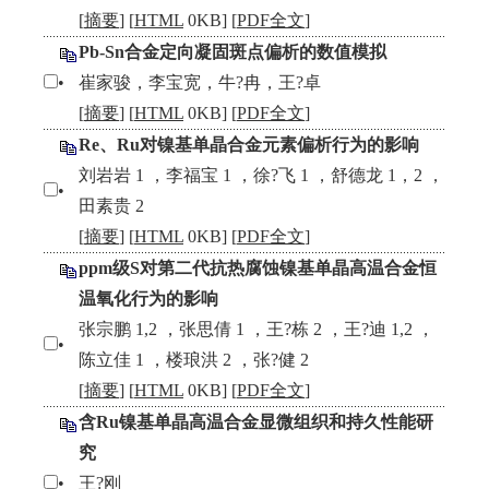
[
摘要
] [
HTML
0KB] [
PDF全文
]
Pb-Sn合金定向凝固斑点偏析的数值模拟
•
崔家骏，李宝宽，牛?冉，王?卓
[
摘要
] [
HTML
0KB] [
PDF全文
]
Re、Ru对镍基单晶合金元素偏析行为的影响
刘岩岩 1 ，李福宝 1 ，徐?飞 1 ，舒德龙 1，2 ，
•
田素贵 2
[
摘要
] [
HTML
0KB] [
PDF全文
]
ppm级S对第二代抗热腐蚀镍基单晶高温合金恒
温氧化行为的影响
张宗鹏 1,2 ，张思倩 1 ，王?栋 2 ，王?迪 1,2 ，
•
陈立佳 1 ，楼琅洪 2 ，张?健 2
[
摘要
] [
HTML
0KB] [
PDF全文
]
含Ru镍基单晶高温合金显微组织和持久性能研
究
•
王?刚