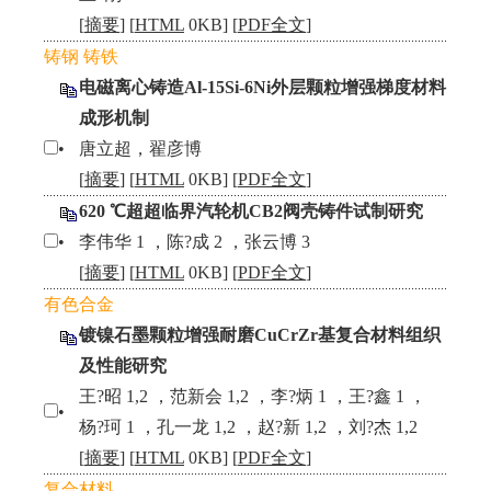
[
摘要
] [
HTML
0KB] [
PDF全文
]
铸钢 铸铁
电磁离心铸造Al-15Si-6Ni外层颗粒增强梯度材料
成形机制
•
唐立超，翟彦博
[
摘要
] [
HTML
0KB] [
PDF全文
]
620 ℃超超临界汽轮机CB2阀壳铸件试制研究
•
李伟华 1 ，陈?成 2 ，张云博 3
[
摘要
] [
HTML
0KB] [
PDF全文
]
有色合金
镀镍石墨颗粒增强耐磨CuCrZr基复合材料组织
及性能研究
王?昭 1,2 ，范新会 1,2 ，李?炳 1 ，王?鑫 1 ，
•
杨?珂 1 ，孔一龙 1,2 ，赵?新 1,2 ，刘?杰 1,2
[
摘要
] [
HTML
0KB] [
PDF全文
]
复合材料