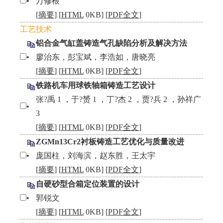
•
万修根
[
摘要
] [
HTML
0KB] [
PDF全文
]
工艺技术
铝合金气缸盖铸造气孔缺陷分析及解决方法
•
廖治东，彭宝斌，李浩如，唐晓亮
[
摘要
] [
HTML
0KB] [
PDF全文
]
铁路机车用球铁轴箱铸造工艺设计
张?禹 1 ，于?赟 1 ，丁?杰 2 ，贾?兵 2 ，孙祥广
•
3
[
摘要
] [
HTML
0KB] [
PDF全文
]
ZGMn13Cr2衬板铸造工艺优化与质量改进
•
庞国柱，刘海滨，赵东胜，王太宇
[
摘要
] [
HTML
0KB] [
PDF全文
]
自硬砂型合箱定位装置的设计
•
郭锐文
[
摘要
] [
HTML
0KB] [
PDF全文
]