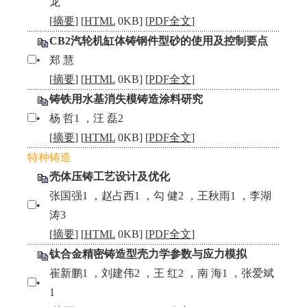
龙
[
摘要
] [
HTML
0KB] [
PDF全文
]
CB2汽轮机缸体铸钢件型砂的使用及控制要点
•
郑 慧
[
摘要
] [
HTML
0KB] [
PDF全文
]
铸铁用水基消失模铸造涂料研究
•
杨 哲1 ，汪 磊2
[
摘要
] [
HTML
0KB] [
PDF全文
]
特种铸造
壳体压铸工艺设计及优化
张国强1 ，赵占西1 ，勾 健2 ，王秋雨1 ，李湖
•
涛3
[
摘要
] [
HTML
0KB] [
PDF全文
]
钛合金精密铸造型壳力学参数与应力模拟
崔新鹏1 ，刘建伟2 ，王 红2 ，南 海1 ，张爱斌
•
1