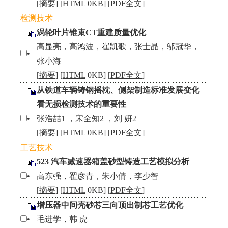
[
摘要
] [
HTML
0KB] [
PDF全文
]
检测技术
涡轮叶片锥束CT重建质量优化
高显亮，高鸿波，崔凯歌，张士晶，邬冠华，
•
张小海
[
摘要
] [
HTML
0KB] [
PDF全文
]
从铁道车辆铸钢摇枕、侧架制造标准发展变化
看无损检测技术的重要性
•
张浩喆1 ，宋全知2 ，刘 妍2
[
摘要
] [
HTML
0KB] [
PDF全文
]
工艺技术
523 汽车减速器箱盖砂型铸造工艺模拟分析
•
高东强，翟彦青，朱小倩，李少智
[
摘要
] [
HTML
0KB] [
PDF全文
]
增压器中间壳砂芯三向顶出制芯工艺优化
•
毛进学，韩 虎