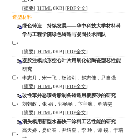
[
摘要
] [
HTML
0KB] [
PDF全文
]
造型材料
绿色铸造 持续发展——华中科技大学材料科
学与工程学院绿色铸造与凝固技术团队
•
[
摘要
] [
HTML
0KB] [
PDF全文
]
凝胶注模成形空心叶片用氧化铝陶瓷型芯性能
研究
•
李志月，宋一飞，杨治刚，赵志佳，尹自强
[
摘要
] [
HTML
0KB] [
PDF全文
]
改性苯并恶嗪树脂制备铸造用覆膜砂的研究
•
刘朝政，张 娟，郭畅畅，卞宇航，单清雯
[
摘要
] [
HTML
0KB] [
PDF全文
]
消失模用新型水基快干涂料工艺性能的研究
高天娇，娄延春，尹绍奎，李 玲，谭 锐，于瑞
•