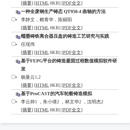
[
摘要
] [
HTML
0KB] [
PDF全文
]
一种全废钢生产铸态 QT950-4 曲轴的方法
•
李静文，赖青华，陈丽阳
[
摘要
] [
HTML
0KB] [
PDF全文
]
蠕墨铸铁离合器压盘的铸造工艺研究与实践
•
任现伟
[
摘要
] [
HTML
0KB] [
PDF全文
]
基于FEPG平台的铸造凝固过程数值模拟软件研
发
•
杨曼云1,2
[
摘要
] [
HTML
0KB] [
PDF全文
]
基于ProCAST的汽车轮毂铸造模拟
•
李云帅1 ，朱小倩2 ，林文华2 ，沈明杰2
[
摘要
] [
HTML
0KB] [
PDF全文
]