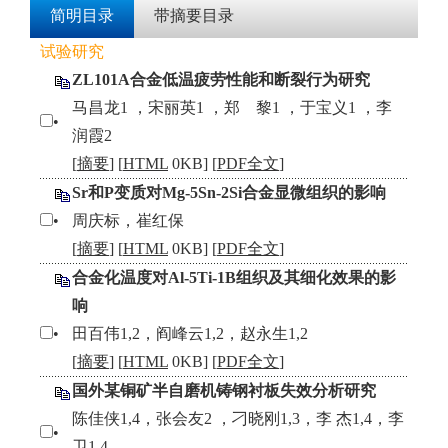
简明目录
带摘要目录
试验研究
ZL101A合金低温疲劳性能和断裂行为研究
马昌龙1 ，宋丽英1 ，郑 黎1 ，于宝义1 ，李
•
润霞2
[
摘要
] [
HTML
0KB] [
PDF全文
]
Sr和P变质对Mg-5Sn-2Si合金显微组织的影响
•
周庆标，崔红保
[
摘要
] [
HTML
0KB] [
PDF全文
]
合金化温度对Al-5Ti-1B组织及其细化效果的影
响
•
田百伟1,2，阎峰云1,2，赵永生1,2
[
摘要
] [
HTML
0KB] [
PDF全文
]
国外某铜矿半自磨机铸钢衬板失效分析研究
陈佳侠1,4，张会友2 ，刁晓刚1,3，李 杰1,4，李
•
卫1,4