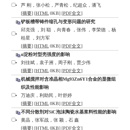
•
芦 刚，张小松，严青松，纪超众，潘飞
[
摘要
] [
HTML
0KB] [
PDF全文
]
铲板槽帮铸件缩孔与变形问题的研究
邱克强 ，刘 聪 ，向青春 ，张伟 ，李荣德 ，杨
•
桂星 ，刘方军
[
摘要
] [
HTML
0KB] [
PDF全文
]
α淀粉对型壳强度的影响
•
刘佳斌，袁子洲，周子刚，贾少伟
[
摘要
] [
HTML
0KB] [
PDF全文
]
机械搅拌对含准晶相Mg93Zn6Y1合金的显微组
织及性能影响
•
万迪庆，利助民，叶舒婷
[
摘要
] [
HTML
0KB] [
PDF全文
]
不同分散剂对SiC泡沫陶瓷水基浆料性能的影响
•
黄晶，张军战，张 颖，石 鑫
[
摘要
] [
HTML
0KB] [
PDF全文
]