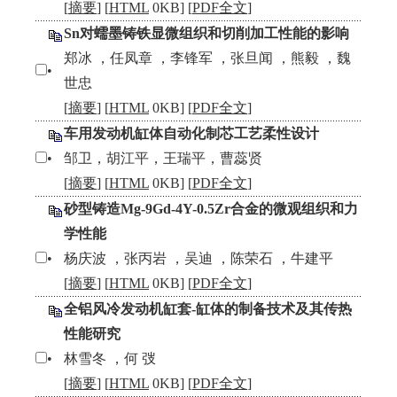
[
摘要
] [
HTML
0KB] [
PDF全文
]
Sn对蠕墨铸铁显微组织和切削加工性能的影响
郑冰 ，任凤章 ，李锋军 ，张旦闻 ，熊毅 ，魏
•
世忠
[
摘要
] [
HTML
0KB] [
PDF全文
]
车用发动机缸体自动化制芯工艺柔性设计
•
邹卫，胡江平，王瑞平，曹蕊贤
[
摘要
] [
HTML
0KB] [
PDF全文
]
砂型铸造Mg-9Gd-4Y-0.5Zr合金的微观组织和力
学性能
•
杨庆波 ，张丙岩 ，吴迪 ，陈荣石 ，牛建平
[
摘要
] [
HTML
0KB] [
PDF全文
]
全铝风冷发动机缸套-缸体的制备技术及其传热
性能研究
•
林雪冬 ，何 弢
[
摘要
] [
HTML
0KB] [
PDF全文
]