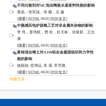
不同分散剂对SiC泡沫陶瓷水基浆料性能的影响
•
黄晶，张军战，张 颖，石 鑫
[
摘要
] [
HTML
0KB] [
PDF全文
]
中频感应电炉脱氧工艺对非金属夹杂物的影响
李 伟，姜伟航，曹 松，杜天彬，张俊新，王念
•
康
[
摘要
] [
HTML
0KB] [
PDF全文
]
富铈混合稀土对A356铝合金凝固组织和力学性
能的影响
•
姚丽娟, 坚增运, 朱 满, 常芳娥
[
摘要
] [
HTML
0KB] [
PDF全文
]
经验交流