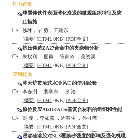
压力铸造
球墨铸铁件表面球化衰退的微观组织特征及防
止措施
•
修坤，毕 勇，王建东
[
摘要
] [
HTML
0KB] [
PDF全文
]
挤压铸造ZA27合金中的夹杂物分析
•
朱权利 ，夏勇 ，陈家坚 ，吴资湧
[
摘要
] [
HTML
0KB] [
PDF全文
]
应用技术
冲天炉贯流式水冷风口的使用经验
•
李春澍 ，裴学东 ，张 浩
[
摘要
] [
HTML
0KB] [
PDF全文
]
原位反应Al2O3∕Al-Si基复合材料的组织和性能
•
刘 璇 ，李如燕 ，周春生 ，孙可伟
[
摘要
] [
HTML
0KB] [
PDF全文
]
浸渗硅溶胶对SLS覆膜砂强度的影响及强化机理