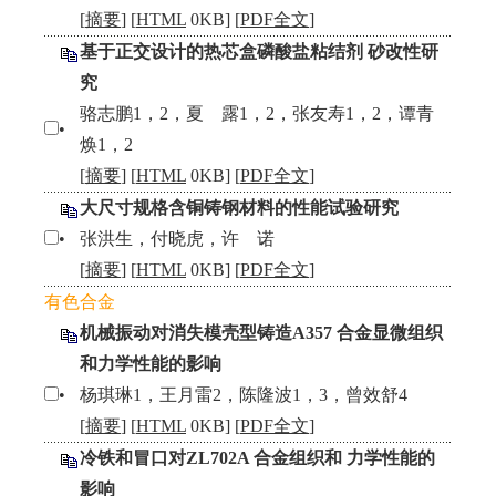
[
摘要
] [
HTML
0KB] [
PDF全文
]
基于正交设计的热芯盒磷酸盐粘结剂 砂改性研
究
骆志鹏1，2，夏 露1，2，张友寿1，2，谭青
•
焕1，2
[
摘要
] [
HTML
0KB] [
PDF全文
]
大尺寸规格含铜铸钢材料的性能试验研究
•
张洪生，付晓虎，许 诺
[
摘要
] [
HTML
0KB] [
PDF全文
]
有色合金
机械振动对消失模壳型铸造A357 合金显微组织
和力学性能的影响
•
杨琪琳1，王月雷2，陈隆波1，3，曾效舒4
[
摘要
] [
HTML
0KB] [
PDF全文
]
冷铁和冒口对ZL702A 合金组织和 力学性能的
影响