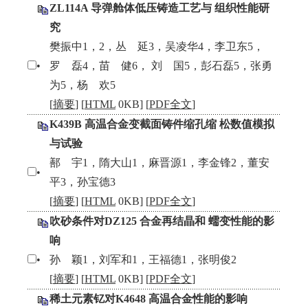
ZL114A 导弹舱体低压铸造工艺与 组织性能研
究
樊振中1，2，丛 延3，吴凌华4，李卫东5，
•
罗 磊4，苗 健6， 刘 国5，彭石磊5，张勇
为5，杨 欢5
[
摘要
] [
HTML
0KB] [
PDF全文
]
K439B 高温合金变截面铸件缩孔缩 松数值模拟
与试验
鄯 宇1，隋大山1，麻晋源1，李金锋2，董安
•
平3，孙宝德3
[
摘要
] [
HTML
0KB] [
PDF全文
]
吹砂条件对DZ125 合金再结晶和 蠕变性能的影
响
•
孙 颖1，刘军和1，王福德1，张明俊2
[
摘要
] [
HTML
0KB] [
PDF全文
]
稀土元素钇对K4648 高温合金性能的影响