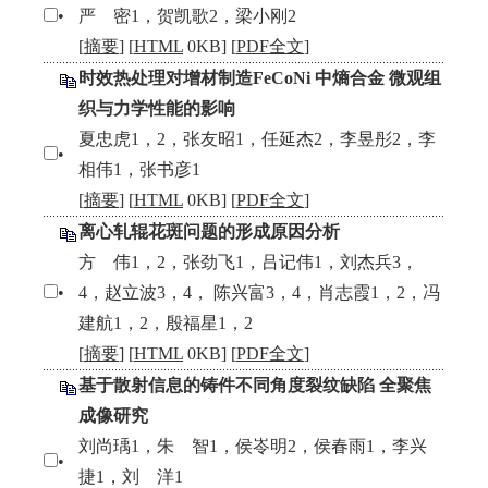
•
严 密1，贺凯歌2，梁小刚2
[
摘要
] [
HTML
0KB] [
PDF全文
]
时效热处理对增材制造FeCoNi 中熵合金 微观组
织与力学性能的影响
夏忠虎1，2，张友昭1，任延杰2，李昱彤2，李
•
相伟1，张书彦1
[
摘要
] [
HTML
0KB] [
PDF全文
]
离心轧辊花斑问题的形成原因分析
方 伟1，2，张劲飞1，吕记伟1，刘杰兵3，
•
4，赵立波3，4， 陈兴富3，4，肖志霞1，2，冯
建航1，2，殷福星1，2
[
摘要
] [
HTML
0KB] [
PDF全文
]
基于散射信息的铸件不同角度裂纹缺陷 全聚焦
成像研究
刘尚瑀1，朱 智1，侯岺明2，侯春雨1，李兴
•
捷1，刘 洋1