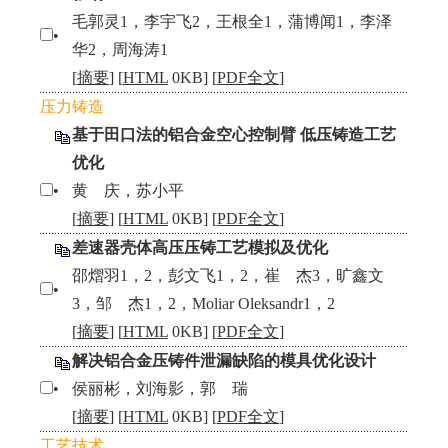
毛郭灵1，李宇飞2，王根全1，蒲博闻1，李泽
•
华2，周海涛1
[
摘要
] [
HTML
0KB] [
PDF全文
]
压力铸造
基于田口法的铝合金空心控制臂 低压铸造工艺
优化
•
黄 庆，苏小平
[
摘要
] [
HTML
0KB] [
PDF全文
]
差速器壳体高压压铸工艺模拟及优化
邵熠羽1，2，彭文飞1，2，崔 杰3，旷鑫文
•
3，邹 杰1，2，Moliar Oleksandr1，2
[
摘要
] [
HTML
0KB] [
PDF全文
]
解决铝合金压铸件泄漏缺陷的模具优化设计
•
侯丽彬，刘海影，郭 瑞
[
摘要
] [
HTML
0KB] [
PDF全文
]
工艺技术