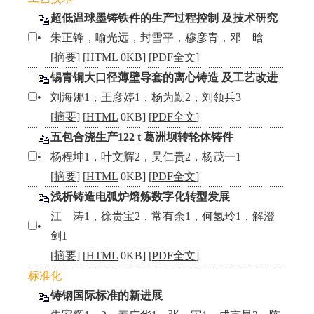
超低温球墨铸铁件的生产过程控制 及技术研究
•
朱正锋，喻光远，封雪平，穆彦青，邓 晗
[
摘要
] [
HTML
0KB] [
PDF全文
]
锡青铜大口径薄壁导套的离心铸造 及工艺改进
•
刘海娜1，王彦婷1，杨为勤2，刘领兵3
[
摘要
] [
HTML
0KB] [
PDF全文
]
五包合浇生产122 t 葛洲坝转轮体铸件
•
杨程坤1，叶文辉2，吴仁贵2，杨茂一1
[
摘要
] [
HTML
0KB] [
PDF全文
]
浅析铸造电弧炉熔炼数字化转型发展
江 涛1，徐贵宝2，常有余1，何氢玲1，解澄
•
剑1
[
摘要
] [
HTML
0KB] [
PDF全文
]
标准化
铸钢国际标准的新进展