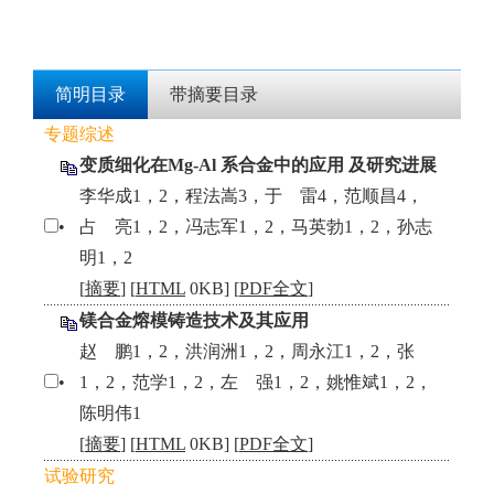
简明目录
带摘要目录
专题综述
变质细化在Mg-Al 系合金中的应用 及研究进展
李华成1，2，程法嵩3，于 雷4，范顺昌4，
•
占 亮1，2，冯志军1，2，马英勃1，2，孙志
明1，2
[
摘要
] [
HTML
0KB] [
PDF全文
]
镁合金熔模铸造技术及其应用
赵 鹏1，2，洪润洲1，2，周永江1，2，张
•
1，2，范学1，2，左 强1，2，姚惟斌1，2，
陈明伟1
[
摘要
] [
HTML
0KB] [
PDF全文
]
试验研究