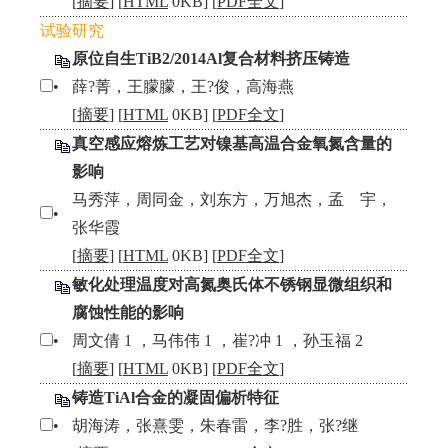
[
摘要
] [
HTML
0KB] [
PDF全文
]
试验研究
原位自生TiB2/2014Al复合材料挤压铸造
•
薛?菁，王朦朦，王?俊，高海燕
[
摘要
] [
HTML
0KB] [
PDF全文
]
真空感应熔炼工艺对镍基高温合金氧氮含量的
影响
马秀萍，周同金，刘东方，万旭杰，孟 宇，
•
张华霞
[
摘要
] [
HTML
0KB] [
PDF全文
]
敏化处理温度对高氮奥氏体不锈钢显微组织和
腐蚀性能的影响
•
周文倩 1 ，马伟伟 1 ，崔?冲 1 ，孙玉福 2
[
摘要
] [
HTML
0KB] [
PDF全文
]
铸造TiAl合金的凝固偏析特征
•
胡海涛，张熹雯，朱春雷，李?胜，张?继