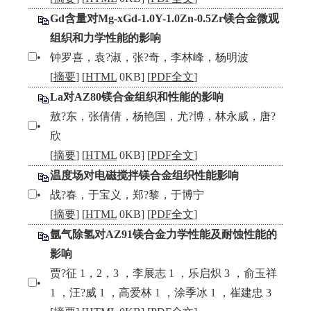
Gd含量对Mg-xGd-1.0Y-1.0Zn-0.5Zr镁合金微观
组织和力学性能的影响
•
钟罗喜，袁?淑，张?奇，李林峰，杨明波
[
摘要
] [
HTML
0KB] [
PDF全文
]
La对AZ80镁合金组织和性能的影响
敖?东，张倩倩，杨艳国，尤?博，林永威，唐?
•
欣
[
摘要
] [
HTML
0KB] [
PDF全文
]
温度场对电磁搅拌镁合金组织性能影响
•
战?春，于宝义，郑?黎，于博宁
[
摘要
] [
HTML
0KB] [
PDF全文
]
氩气除氢对AZ91镁合金力学性能及耐蚀性能的
影响
贾?征 1，2，3 ，李展志 1 ，乐启炽 3 ，俞玉祥
•
1 ，汪?威 1 ，高爱林 1 ，涂季冰 1 ，崔建忠 3