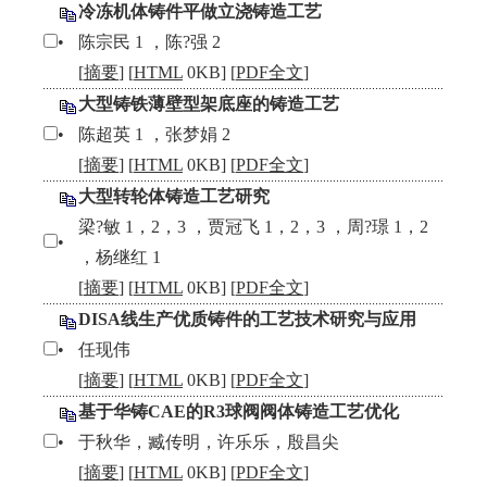
冷冻机体铸件平做立浇铸造工艺
•
陈宗民 1 ，陈?强 2
[
摘要
] [
HTML
0KB] [
PDF全文
]
大型铸铁薄壁型架底座的铸造工艺
•
陈超英 1 ，张梦娟 2
[
摘要
] [
HTML
0KB] [
PDF全文
]
大型转轮体铸造工艺研究
梁?敏 1，2，3 ，贾冠飞 1，2，3 ，周?璟 1，2
•
，杨继红 1
[
摘要
] [
HTML
0KB] [
PDF全文
]
DISA线生产优质铸件的工艺技术研究与应用
•
任现伟
[
摘要
] [
HTML
0KB] [
PDF全文
]
基于华铸CAE的R3球阀阀体铸造工艺优化
•
于秋华，臧传明，许乐乐，殷昌尖
[
摘要
] [
HTML
0KB] [
PDF全文
]