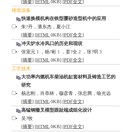
[
摘要
] [
HTML
0KB] [
PDF全文
]
铸造设备
快速换模机构在铁型覆砂造型机中的应用
•
朱?丹，潘东杰，夏小江
[
摘要
] [
HTML
0KB] [
PDF全文
]
冲天炉水冷风口的历史和现状
•
张宠元 1 ，杨?彬 1 ，姜?全 2 ，张?明 3
[
摘要
] [
HTML
0KB] [
PDF全文
]
工艺技术
大功率内燃机车柴油机缸套材料及铸造工艺的
研究
•
杨志刚，肖恭林，穆彦青，张忠腾，喻光远
[
摘要
] [
HTML
0KB] [
PDF全文
]
高锰钢辙叉模型跟趾端成组化设计
•
吴?牧
[
摘要
] [
HTML
0KB] [
PDF全文
]