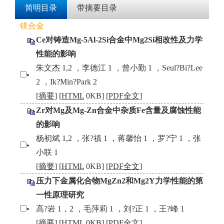
简明目录
带摘要目录
镁合金
Ce对铸造Mg-5Al-2Si合金中Mg2Si相改性及力学
性能的影响
朱文杰 1,2 ，李德江 1 ，曾小勤 1 ，Seul?Bi?Lee
•
2 ，Ik?Min?Park 2
[
摘要
] [
HTML
0KB] [
PDF全文
]
Zr对Mg及Mg-Zn合金中杂质Fe含量及腐蚀性能
的影响
杨初斌 1,2 ，张?禛 1 ，蒋馨怡 1 ，罗?宁 1 ，张
•
小联 1
[
摘要
] [
HTML
0KB] [
PDF全文
]
压力下金属化合物MgZn2和Mg2Y力学性能的第
一性原理研究
•
高?岩 1，2 ，毛萍莉 1 ，刘?正 1 ，王?峰 1
[
摘要
] [
HTML
0KB] [
PDF全文
]