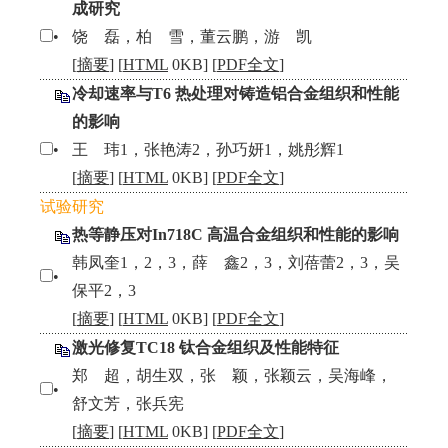
成研究
•
饶 磊，柏 雪，董云鹏，游 凯
[
摘要
] [
HTML
0KB] [
PDF全文
]
冷却速率与T6 热处理对铸造铝合金组织和性能
的影响
•
王 玮1，张艳涛2，孙巧妍1，姚彤辉1
[
摘要
] [
HTML
0KB] [
PDF全文
]
试验研究
热等静压对In718C 高温合金组织和性能的影响
韩凤奎1，2，3，薛 鑫2，3，刘蓓蕾2，3，吴
•
保平2，3
[
摘要
] [
HTML
0KB] [
PDF全文
]
激光修复TC18 钛合金组织及性能特征
郑 超，胡生双，张 颖，张颖云，吴海峰，
•
舒文芳，张兵宪
[
摘要
] [
HTML
0KB] [
PDF全文
]