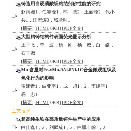
铸造用自硬磷酸镁粘结剂砂性能的研究
赵雨姗1，任雯晓1，熊 鹰2，王丽峰2，代小
•
兵1，汪宏涛3，钱觉时1
[
摘要
] [
HTML
0KB] [
PDF全文
]
大型精铸结构件表面荧光显示分析
王宇飞，李 波，杨 刚，杨 威，白 皓，
•
石玉娥
[
摘要
] [
HTML
0KB] [
PDF全文
]
Mn 含量对Fe-xMn-9Al-8Ni-1C合金微观组织及
氧化行为的影响
雷娜青1，白亚平1，成 超1，2，李建平1，
•
杨 忠1
[
摘要
] [
HTML
0KB] [
PDF全文
]
工艺技术
超高纯生铁在高质量铸件生产中的应用
•
白佳鑫1，2，刘武成1，2，白鹏十翰1，2