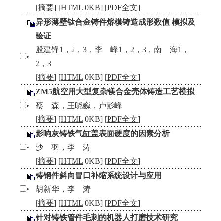
[
摘要
] [
HTML
0KB] [
PDF全文
]
异形薄壁钛合金铸件熔模铸造成形数值 模拟及
验证
殷建锋1，2，3，李 峰1，2，3，南 海1，
•
2，3
[
摘要
] [
HTML
0KB] [
PDF全文
]
ZM5航空用大型复杂镁合金壳体铸造工艺模拟
•
蔡 森，王晓巍，卢影峰
[
摘要
] [
HTML
0KB] [
PDF全文
]
影响灰铸铁气缸盖表面硬度的因素分析
•
沙 羽，李 涛
[
摘要
] [
HTML
0KB] [
PDF全文
]
铸钢件斜向冒口补缩系统设计与应用
•
胡新华，李 涛
[
摘要
] [
HTML
0KB] [
PDF全文
]
针对铸铁管件毛刺的机器人打磨技术研究