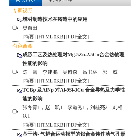
专家视野
增材制造技术在铸造中的应用
•
樊自田
[
摘要
] [
HTML
0KB] [
PDF全文
]
有色合金
成形工艺及热处理对Mg-5Zn-2.5Cu合金热物理
性能的影响
•
陈 露，李建鹏，吴树森，吕书林，郭 威
[
摘要
] [
HTML
0KB] [
PDF全文
]
TCBp 及AlNp 对Al-9Si-3Cu 合金导热及力学性
能的影响
张冬青1，赵 凯1，李道秀1，刘桂亮2，刘相
•
法1
[
摘要
] [
HTML
0KB] [
PDF全文
]
基于渣- 气耦合运动模型的铝合金铸件渣气孔形