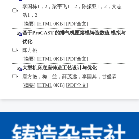
李国栋1，2，梁宇飞1，2，陈振亚1，2，文志
•
浩1，2
[
摘要
] [
HTML
0KB] [
PDF全文
]
基于ProCAST 的排气机匣熔模铸造数值 模拟与
优化
•
陈方桃
[
摘要
] [
HTML
0KB] [
PDF全文
]
大型机床底座铸造工艺设计与优化
•
唐方艳，梅 益，薛茂远，李国其，甘盛霖
[
摘要
] [
HTML
0KB] [
PDF全文
]