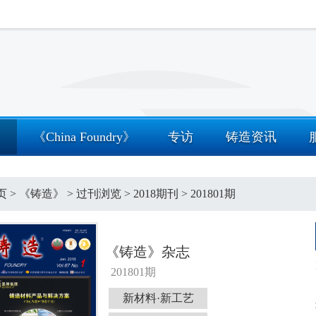
》
《China Foundry》
专访
铸造资讯
页
>
《铸造》
>
过刊浏览
>
2018期刊
>
201801期
《铸造》杂志
201801期
新材料·新工艺