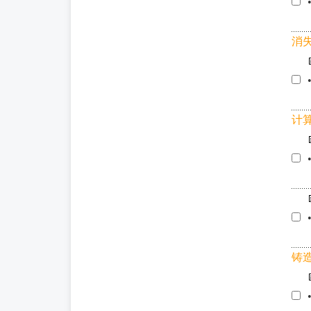
消
计
铸