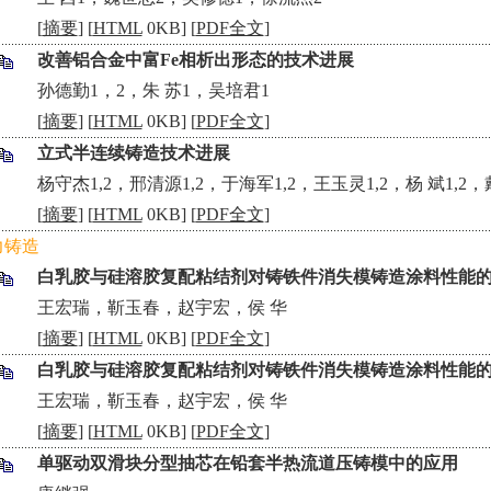
[
摘要
] [
HTML
0KB] [
PDF全文
]
改善铝合金中富Fe相析出形态的技术进展
•
孙德勤1，2，朱 苏1，吴培君1
[
摘要
] [
HTML
0KB] [
PDF全文
]
立式半连续铸造技术进展
•
杨守杰1,2，邢清源1,2，于海军1,2，王玉灵1,2，杨 斌1,2，
[
摘要
] [
HTML
0KB] [
PDF全文
]
力铸造
白乳胶与硅溶胶复配粘结剂对铸铁件消失模铸造涂料性能
•
王宏瑞，靳玉春，赵宇宏，侯 华
[
摘要
] [
HTML
0KB] [
PDF全文
]
白乳胶与硅溶胶复配粘结剂对铸铁件消失模铸造涂料性能
•
王宏瑞，靳玉春，赵宇宏，侯 华
[
摘要
] [
HTML
0KB] [
PDF全文
]
单驱动双滑块分型抽芯在铅套半热流道压铸模中的应用