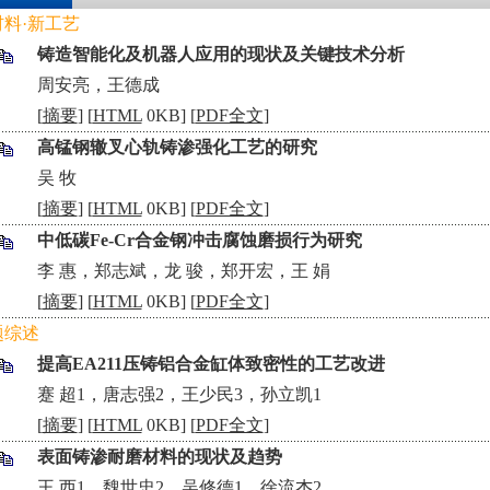
材料·新工艺
铸造智能化及机器人应用的现状及关键技术分析
•
周安亮，王德成
[
摘要
] [
HTML
0KB] [
PDF全文
]
高锰钢辙叉心轨铸渗强化工艺的研究
•
吴 牧
[
摘要
] [
HTML
0KB] [
PDF全文
]
中低碳Fe-Cr合金钢冲击腐蚀磨损行为研究
•
李 惠，郑志斌，龙 骏，郑开宏，王 娟
[
摘要
] [
HTML
0KB] [
PDF全文
]
题综述
提高EA211压铸铝合金缸体致密性的工艺改进
•
蹇 超1，唐志强2，王少民3，孙立凯1
[
摘要
] [
HTML
0KB] [
PDF全文
]
表面铸渗耐磨材料的现状及趋势
•
王 西1，魏世忠2，吴修德1，徐流杰2