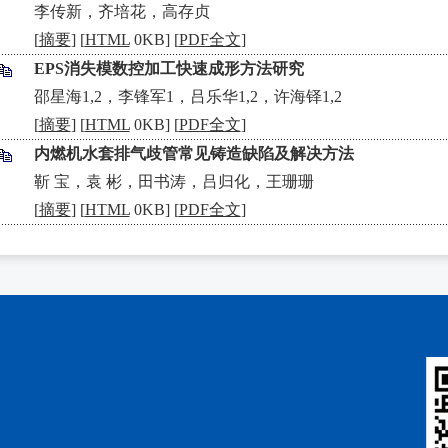
•
李传新，齐培花，高存贞
[
摘要
] [
HTML
0KB] [
PDF全文
]
EPS消失模数控加工快速成形方法研究
•
邵星海1,2，李锋军1，吕乐华1,2，许海铎1,2
[
摘要
] [
HTML
0KB] [
PDF全文
]
内燃机水套排气歧管常见铸造缺陷及解决方法
•
靳 宝，袁 彬，田书涛，吕归化，王珊珊
[
摘要
] [
HTML
0KB] [
PDF全文
]