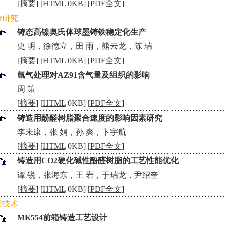
[
摘要
] [
HTML
0KB] [
PDF全文
]
验研究
铸态高镍奥氏体球墨铸铁稳定化生产
•
史 明，徐德立，田 雨，熊云龙，陈 瑞
[
摘要
] [
HTML
0KB] [
PDF全文
]
氩气处理对AZ91含气量及组织的影响
•
周 策
[
摘要
] [
HTML
0KB] [
PDF全文
]
铸造用酚醛树脂聚合速度的影响因素研究
•
李未康，张 娟，孙 爽，卞宇航
[
摘要
] [
HTML
0KB] [
PDF全文
]
铸造用CO2硬化碱性酚醛树脂的工艺性能优化
•
谭 锐，张海东，王 岩，于瑞龙，尹绍奎
[
摘要
] [
HTML
0KB] [
PDF全文
]
用技术
MK554前箱铸造工艺设计