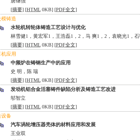
•
唐继强
[
摘要
] [
HTML
0KB] [
PDF全文
]
失模铸造
水轮机转轮体铸造工艺设计与优化
•
林雪健1，黄宏军1，王浩磊1，2，马 爽1，2，袁晓光1，石
[
摘要
] [
HTML
0KB] [
PDF全文
]
算机应用
中频炉在铸钢生产中的应用
•
史 明，陈 瑞
[
摘要
] [
HTML
0KB] [
PDF全文
]
发动机铝合金活塞铸件缺陷分析及铸造工艺改进
•
邬智立
[
摘要
] [
HTML
0KB] [
PDF全文
]
造设备
汽车涡轮增压器壳体的材料应用和发展
•
王业双