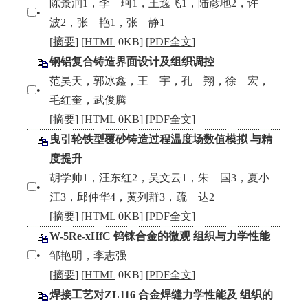
陈景润1，李 珂1，王逸飞1，陆彦地2，许
•
波2，张 艳1，张 静1
[
摘要
] [
HTML
0KB] [
PDF全文
]
钢铝复合铸造界面设计及组织调控
范昊天，郭冰鑫，王 宇，孔 翔，徐 宏，
•
毛红奎，武俊腾
[
摘要
] [
HTML
0KB] [
PDF全文
]
曳引轮铁型覆砂铸造过程温度场数值模拟 与精
度提升
胡学帅1，汪东红2，吴文云1，朱 国3，夏小
•
江3，邱仲华4，黄列群3，疏 达2
[
摘要
] [
HTML
0KB] [
PDF全文
]
W-5Re-xHfC 钨铼合金的微观 组织与力学性能
•
邹艳明，李志强
[
摘要
] [
HTML
0KB] [
PDF全文
]
焊接工艺对ZL116 合金焊缝力学性能及 组织的