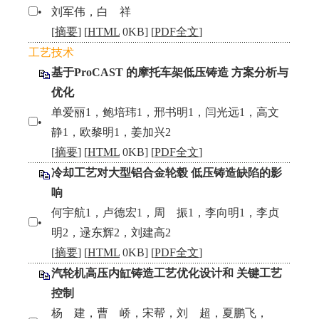
•
刘军伟，白 祥
[
摘要
] [
HTML
0KB] [
PDF全文
]
工艺技术
基于ProCAST 的摩托车架低压铸造 方案分析与
优化
单爱丽1，鲍培玮1，邢书明1，闫光远1，高文
•
静1，欧黎明1，姜加兴2
[
摘要
] [
HTML
0KB] [
PDF全文
]
冷却工艺对大型铝合金轮毂 低压铸造缺陷的影
响
何宇航1，卢德宏1，周 振1，李向明1，李贞
•
明2，逯东辉2，刘建高2
[
摘要
] [
HTML
0KB] [
PDF全文
]
汽轮机高压内缸铸造工艺优化设计和 关键工艺
控制
杨 建，曹 峤，宋帮，刘 超，夏鹏飞，