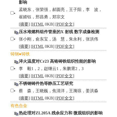
影响
孟晓东，张荣强，郝圆亮，王子阳，李 波，
•
崔婧钰，邢昌勇，郑宗文
[
摘要
] [
HTML
0KB] [
PDF全文
]
压水堆燃料组件管座的X 射线 数字成像检测
•
张小刚，俞东宝，汤 慧，朱永利，张洪伟
[
摘要
] [
HTML
0KB] [
PDF全文
]
铸钢●铸铁
淬火温度对Cr23 高铬铸铁组织性能的影响
•
李 毅1，2，赵继云1，朱鹏霄2，3
[
摘要
] [
HTML
0KB] [
PDF全文
]
不锈钢铸件热等静压工艺研究
•
蔡 森，王晓巍，焦清洋，王漪琼，姜洪淼
[
摘要
] [
HTML
0KB] [
PDF全文
]
有色合金
热处理对ZL205A 残余应力和 微观组织的影响