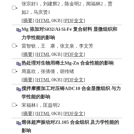
张宗好1，刘建辉2，陈金明2，闻福林2，贾
•
如2，马庆贤1
[
摘要
] [
HTML
0KB] [
PDF全文
]
Mg 添加对SiO2/Al-Si-Fe 复合材料 显微组织和
力学性能的影响
•
雷智钦，王 康，张文泉，李文芳
[
摘要
] [
HTML
0KB] [
PDF全文
]
热处理对生物用稀土Mg-Zn 合金性能的影响
•
周嘉欣，张倩倩，胡传绪
[
摘要
] [
HTML
0KB] [
PDF全文
]
搅拌摩擦加工对压铸ADC10 合金显微组织 与力
学性能的影响
•
宋福林1，匡益明2
[
摘要
] [
HTML
0KB] [
PDF全文
]
熔体超声振动对ZL105 合金组织 及力学性能的
影响