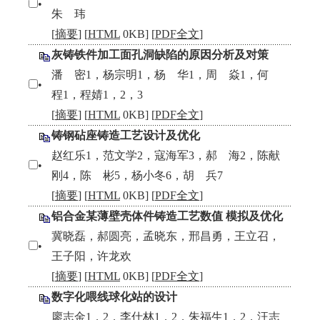
•
朱 玮
[
摘要
] [
HTML
0KB] [
PDF全文
]
灰铸铁件加工面孔洞缺陷的原因分析及对策
潘 密1，杨宗明1，杨 华1，周 焱1，何
•
程1，程婧1，2，3
[
摘要
] [
HTML
0KB] [
PDF全文
]
铸钢砧座铸造工艺设计及优化
赵红乐1，范文学2，寇海军3，郝 海2，陈献
•
刚4，陈 彬5，杨小冬6，胡 兵7
[
摘要
] [
HTML
0KB] [
PDF全文
]
铝合金某薄壁壳体件铸造工艺数值 模拟及优化
冀晓磊，郝圆亮，孟晓东，邢昌勇，王立召，
•
王子阳，许龙欢
[
摘要
] [
HTML
0KB] [
PDF全文
]
数字化喂线球化站的设计
廖志金1，2，李仕林1，2，朱福生1，2，汪志