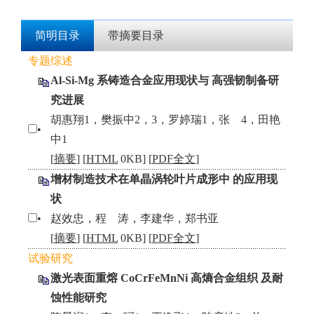
简明目录
带摘要目录
专题综述
Al-Si-Mg 系铸造合金应用现状与 高强韧制备研
究进展
胡惠翔1，樊振中2，3，罗婷瑞1，张 4，田艳
•
中1
[
摘要
] [
HTML
0KB] [
PDF全文
]
增材制造技术在单晶涡轮叶片成形中 的应用现
状
•
赵效忠，程 涛，李建华，郑书亚
[
摘要
] [
HTML
0KB] [
PDF全文
]
试验研究
激光表面重熔 CoCrFeMnNi 高熵合金组织 及耐
蚀性能研究