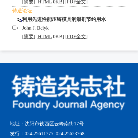
[
摘要
] [
HTML
0KB] [
PDF全文
]
铸造论坛
利用先进性能压铸模具润滑剂节约用水
•
John J. Belyk
[
摘要
] [
HTML
0KB] [
PDF全文
]
地址：沈阳市铁西区云峰南街17号
发行：024-25611775 024-25623768