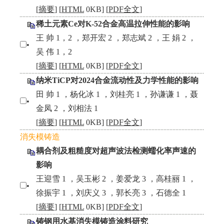
[
摘要
] [
HTML
0KB] [
PDF全文
]
稀土元素Ce对K-52合金高温拉伸性能的影响
王 帅 1，2 ，郑开宏 2 ，郑志斌 2 ，王 娟 2 ，
•
吴 伟 1，2
[
摘要
] [
HTML
0KB] [
PDF全文
]
纳米TiCP对2024合金流动性及力学性能的影响
田 帅 1 ，杨化冰 1 ，刘桂亮 1 ，孙谦谦 1 ，聂
•
金凤 2 ，刘相法 1
[
摘要
] [
HTML
0KB] [
PDF全文
]
消失模铸造
耦合剂及粗糙度对超声波法检测蠕化率声速的
影响
王迎雪 1 ，吴玉彬 2 ，姜爱龙 3 ，高桂丽 1 ，
•
徐振宇 1 ，刘庆义 3 ，郭长亮 3 ，石德全 1
[
摘要
] [
HTML
0KB] [
PDF全文
]
铸钢用水基消失模铸造涂料研究