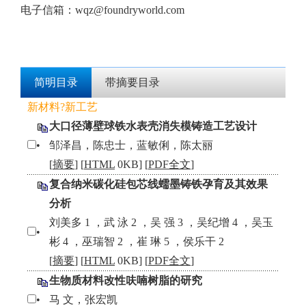
电子信箱：
wqz@foundryworld.com
简明目录
带摘要目录
新材料?新工艺
大口径薄壁球铁水表壳消失模铸造工艺设计
•
邹泽昌，陈忠士，蓝敏俐，陈太丽
[
摘要
] [
HTML
0KB] [
PDF全文
]
复合纳米碳化硅包芯线蠕墨铸铁孕育及其效果
分析
刘美多 1 ，武 泳 2 ，吴 强 3 ，吴纪增 4 ，吴玉
•
彬 4 ，巫瑞智 2 ，崔 琳 5 ，侯乐干 2
[
摘要
] [
HTML
0KB] [
PDF全文
]
生物质材料改性呋喃树脂的研究
•
马 文，张宏凯