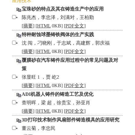
应用技术
宝珠砂的特点及其在铸造生产中的应用
•
陈兆杰，李忠泽，刘满对，王柏勤
[
摘要
] [
HTML
0KB] [
PDF全文
]
特种耐蚀球墨铸铁阀体的生产实践
•
沈 闯，刁晓刚，于志斌，高建辉，郭庆福
[
摘要
] [
HTML
0KB] [
PDF全文
]
覆膜砂在汽车铸件应用过程中的常见问题及对
策
•
张显旺 1 ，贾 屹2
[
摘要
] [
HTML
0KB] [
PDF全文
]
ADI机器人铸件的铸造工艺及优化
•
查明晖，梁 超，徐贵宝，孙亚肖
[
摘要
] [
HTML
0KB] [
PDF全文
]
3D打印技术制作风扇部件铸造模具的应用研究
•
董云菊，李忠民