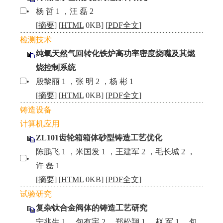
•
杨 哲 1 ，汪 磊 2
[
摘要
] [
HTML
0KB] [
PDF全文
]
检测技术
纯氧天然气回转化铁炉高功率密度烧嘴及其燃
烧控制系统
•
殷黎丽 1 ，张 明 2 ，杨 彬 1
[
摘要
] [
HTML
0KB] [
PDF全文
]
铸造设备
计算机应用
ZL101齿轮箱箱体砂型铸造工艺优化
陈鹏飞 1 ，米国发 1 ，王建军 2 ，毛长城 2 ，
•
许 磊 1
[
摘要
] [
HTML
0KB] [
PDF全文
]
试验研究
复杂钛合金阀体的铸造工艺研究
宁兆生 1 ，包有宇 2 ，郑松翔 1 ，赵 军 1 ，包