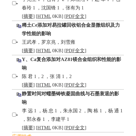
•
春玲 1 ，沈国锋 1 ，张有为 1
[
摘要
] [
HTML
0KB] [
PDF全文
]
稀土Ce添加对易拉罐回收铝合金显微组织及力
学性能的影响
•
王武孝，罗京兆，刘雪雍
[
摘要
] [
HTML
0KB] [
PDF全文
]
Y、Ca复合添加对AZ81镁合金组织和性能的影
响
•
陈 君 1，2 ，张 清 1，2
[
摘要
] [
HTML
0KB] [
PDF全文
]
静置时间对蠕墨铸铁凝固曲线与石墨衰退的影
响
李 远 1 ，杨 忠 1 ，朱永国 2 ，陶 栋 1 ，杨 通 1
•
，郭永春 1 ，李建平 1
[
摘要
] [
HTML
0KB] [
PDF全文
]