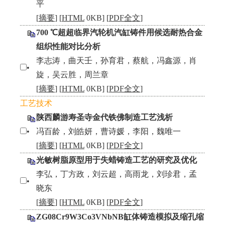
平
[
摘要
] [
HTML
0KB] [
PDF全文
]
700 ℃超超临界汽轮机汽缸铸件用候选耐热合金
组织性能对比分析
李志涛，曲天壬，孙育君，蔡航，冯鑫源，肖
•
旋，吴云胜，周兰章
[
摘要
] [
HTML
0KB] [
PDF全文
]
工艺技术
陕西麟游寿圣寺金代铁佛制造工艺浅析
•
冯百龄，刘皓妍，曹诗媛，李阳，魏唯一
[
摘要
] [
HTML
0KB] [
PDF全文
]
光敏树脂原型用于失蜡铸造工艺的研究及优化
李弘，丁方政，刘云超，高雨龙，刘珍君，孟
•
晓东
[
摘要
] [
HTML
0KB] [
PDF全文
]
ZG08Cr9W3Co3VNbNB缸体铸造模拟及缩孔缩