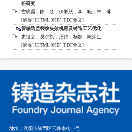
松研究
•
吉晓霞，陈 楚，伊鹏跃，李 晓，朱 琳
[
摘要
] [
HTML
0KB] [
PDF全文
]
管轴透盖裂纹失效机理及铸造工艺优化
•
史继之，吴少旗，汤帅，杨超，陈崇生
[
摘要
] [
HTML
0KB] [
PDF全文
]
地址：沈阳市铁西区云峰南街17号