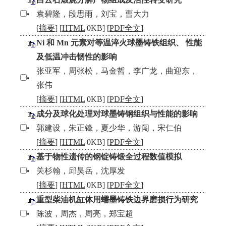
•
袁碧隆，段思雨，刘宝，曹大力
[
摘要
] [
HTML
0KB] [
PDF全文
]
Ni 和 Mn 元素对等温淬火球墨铸铁组织、 性能
及低温冲击韧性的影响
张亚军，周张松，马金哲，李广龙，曲迎东，
•
张伟
[
摘要
] [
HTML
0KB] [
PDF全文
]
成分及球化处理对球墨铸钢组织与性能的影响
•
郭建设，朱正锋，夏少华，游闯，宋仁伯
[
摘要
] [
HTML
0KB] [
PDF全文
]
基于物性遗传的钢锭铸锻全过程数值模拟
•
关杉翰，邱昊岳，沈厚发
[
摘要
] [
HTML
0KB] [
PDF全文
]
重型柴油机缸体用蠕墨铸铁边界磨损行为研究
•
陈波，周杰，周亮，郑宝超