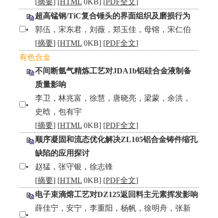
[
摘要
] [
HTML
0KB] [
PDF全文
]
超高锰钢/TiC复合锤头的界面组织及磨损行为
•
郭伍，宋东君，刘薇，郑玉佳，母镕，宋仁伯
[
摘要
] [
HTML
0KB] [
PDF全文
]
有色合金
不间断氩气精炼工艺对JDA1b铝硅合金液制备
质量影响
李卫，林兆富，徐慧，唐晓亮，梁蒙，余洪，
•
史晗，包有宇
[
摘要
] [
HTML
0KB] [
PDF全文
]
顺序凝固和流态优化解决ZL105铝合金铸件缩孔
缺陷的应用探讨
•
赵猛，张守银，徐志锋
[
摘要
] [
HTML
0KB] [
PDF全文
]
电子束滴熔工艺对DZ125返回料主元素挥发影响
薛佳宁，安宁，李重阳，杨帆，徐明舟，张新
•