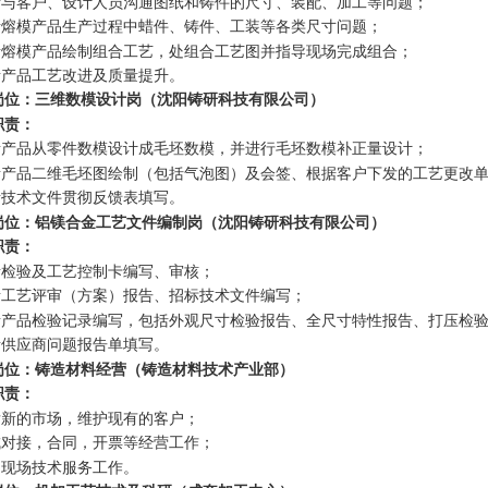
负责与客户、设计人员沟通图纸和铸件的尺寸、装配、加工等问题；
负责熔模产品生产过程中蜡件、铸件、工装等各类尺寸问题；
负责熔模产品绘制组合工艺，处组合工艺图并指导现场完成组合；
负责产品工艺改进及质量提升。
岗位：三维数模设计岗（沈阳铸研科技有限公司）
职责：
负责产品从零件数模设计成毛坯数模，并进行毛坯数模补正量设计；
负责产品二维毛坯图绘制（包括气泡图）及会签、根据客户下发的工艺更改
负责技术文件贯彻反馈表填写。
岗位：铝镁合金工艺文件编制岗（沈阳铸研科技有限公司）
职责：
负责检验及工艺控制卡编写、审核；
负责工艺评审（方案）报告、招标技术文件编写；
负责产品检验记录编写，包括外观尺寸检验报告、全尺寸特性报告、打压检
负责供应商问题报告单填写。
岗位：铸造材料经营（铸造材料技术产业部）
职责：
开发新的市场，维护现有的客户；
完成对接，合同，开票等经营工作；
户现场技术服务工作。