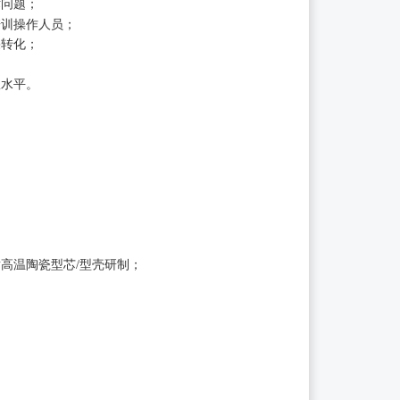
术问题；
培训操作人员；
果转化；
队水平。
高温陶瓷型芯/型壳研制；
；