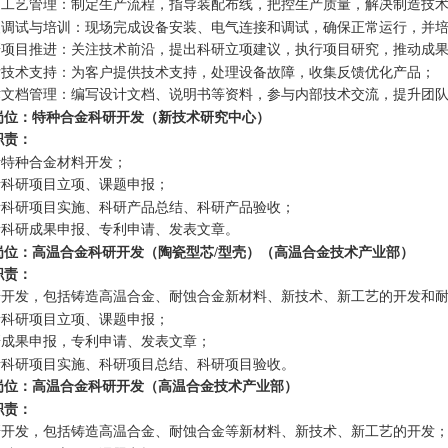
制造工艺管理：制定生产流程，指导装配布线，把控生产质量，解决制造技
安装调试与培训：现场完成设备安装、电气连接和调试，确保正常运行，并
科研项目推进：关注技术前沿，提出科研立项建议，执行项目研究，推动成
售后技术支持：为客户提供技术支持，处理设备故障，收集反馈优化产品；
技术文档管理：编写设计文档、说明书等资料，参与内部技术交流，提升团
岗位：特种合金科研开发（新技术研究中心）
职责：
责特种合金材料开发；
负责科研项目立项、课题申报；
负责科研项目实施、科研产品总结、科研产品验收；
负责科研成果申报、专利申请、发表文章。
岗位：高温合金科研开发（陶瓷型芯/型壳）（高温合金技术产业部）
职责：
科研开发，包括铸造高温合金、耐蚀合金新材料、新技术、新工艺的开发和耐
负责科研项目立项、课题申报；
科研成果申报，专利申请、发表文章；
负责科研项目实施、科研项目总结、科研项目验收。
岗位：高温合金科研开发（高温合金技术产业部）
职责：
科研开发，包括铸造高温合金、耐蚀合金等新材料、新技术、新工艺的开发