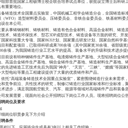
中组部首批国家工程硕博士校企联合培养试点单位，获批设立博士后科研工
具有重要地位。
装备铸造技术全国重点实验室，中国机械工程学会铸造分会，全国铸造标
织（WFO）造型材料委员会、压铸委员会、非铁合金委员会、铁基材料委
均设在本公司。
主要从事铸钢材料、铸铁材料、铸造有色合金材料、高温合金材料、铸造
密技术、铸造环保技术、型芯3DP成型技术、铸造设备等方面的研究、开发
了国家科技重大专项、国家863计划、国家重点研发计划、国家自然科学
项目和配套项目，已取得科研成果700余项（其中国家奖30余项、省部级奖
300余项，为我国铸造行业工艺水平的提高、装备水平的升级和技术进步提
司目前设有特种钢铸件生产基地、电渣熔铸件生产基地、大型铝镁合金铸
地、高温合金铸件生产基地、铜合金铸件生产基地、铸造材料生产基地、
发的先进铸造工艺技术先后为我国“神舟”、“天宫”、“三峡”、“嫦娥”等
外大型电站等重点工程建设提供了大量的优质铸件和产品。
，依托“高端装备铸造技术全国重点实验室”，紧密围绕铸造行业未来需求
论和竞争前沿、共性技术的研究，制修订铸造行业国家标准和行业标准，
技术进步，满足我国航空航天、汽车、能源等领域对高端铸件产品和装备
公司发展需要，现面向社会公开招聘以下岗位工作人员。现将招聘岗位公
招聘岗位及要求
详细岗位职责参见下方介绍
应聘条件
35周岁以下，应届毕业生或具有3年以上相关工作经验；