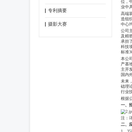
位，
业中
专利摘要
高端
造组
摄影大赛
中心
公司
及精
承担
科技
标准
本公
产基
主开
国内
未来
础理
行业
根据
一、
注：
二、
1．