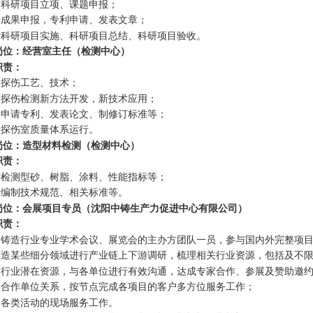
负责科研项目立项、课题申报；
科研成果申报，专利申请、发表文章；
负责科研项目实施、科研项目总结、科研项目验收。
岗位：经营室主任（检测中心）
职责：
责探伤工艺、技术；
负责探伤检测新方法开发，新技术应用；
负责申请专利、发表论文、制修订标准等；
责探伤室质量体系运行。
岗位：造型材料检测（检测中心）
职责：
负责检测型砂、树脂、涂料、性能指标等；
负责编制技术规范、相关标准等。
岗位：会展项目专员（沈阳中铸生产力促进中心有限公司）
职责：
作为铸造行业专业学术会议、展览会的主办方团队一员，参与国内外完整项
对铸造某些细分领域进行产业链上下游调研，梳理相关行业资源，包括及不
挖掘行业潜在资源，与各单位进行有效沟通，达成专家合作、参展及赞助邀
维护合作单位关系，按节点完成各项目的客户多方位服务工作；
协助各类活动的现场服务工作。