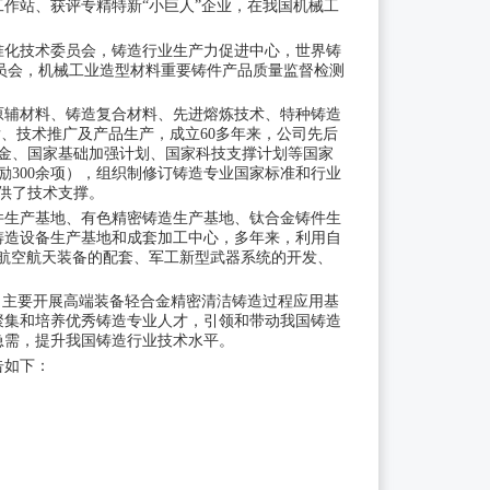
作站、获评专精特新“小巨人”企业，在我国机械工
准化技术委员会，铸造行业生产力促进中心，世界铸
员会，机械工业造型材料重要铸件产品质量监督检测
原辅材料、铸造复合材料、先进熔炼技术、特种铸造
、技术推广及产品生产，成立60多年来，公司先后
基金、国家基础加强计划、国家科技支撑计划等国家
励300余项），组织制修订铸造专业国家标准和行业
供了技术支撑。
件生产基地、有色精密铸造生产基地、钛合金铸件生
铸造设备生产基地和成套加工中心，多年来，利用自
国家航空航天装备的配套、军工新型武器系统的开发、
，主要开展高端装备轻合金精密清洁铸造过程应用基
聚集和培养优秀铸造专业人才，引领和带动我国铸造
急需，提升我国铸造行业技术水平。
告如下：