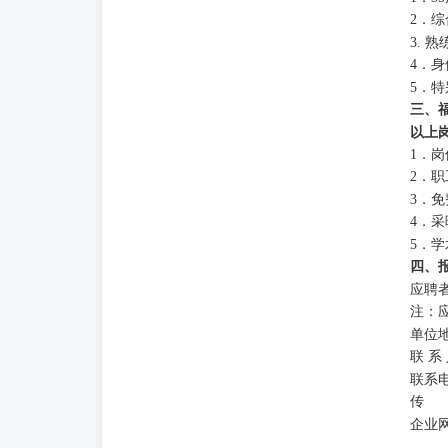
2．
3.
4．
5．
三、
以上
1．
2．
3．
4．
5．
四、
应聘者
注：
单位
联 系
联系电话
传 真：
企业